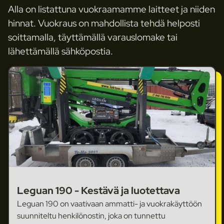
Alla on listattuna vuokraamamme laitteet ja niiden
hinnat. Vuokraus on mahdollista tehdä helposti
soittamalla, täyttämällä varauslomake tai
lähettämällä sähköpostia.
Leguan 190 - Kestävä ja luotettava
Leguan 190 on vaativaan ammatti- ja vuokrakäyttöön
suunniteltu henkilönostin, joka on tunnettu