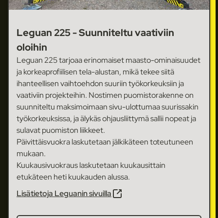
Leguan 225 - Suunniteltu vaativiin
oloihin
Leguan 225 tarjoaa erinomaiset maasto-ominaisuudet
ja korkeaprofiilisen tela-alustan, mikä tekee siitä
ihanteellisen vaihtoehdon suuriin työkorkeuksiin ja
vaativiin projekteihin. Nostimen puomistorakenne on
suunniteltu maksimoimaan sivu-ulottumaa suurissakin
työkorkeuksissa, ja älykäs ohjausliittymä sallii nopeat ja
sulavat puomiston liikkeet.
Päivittäisvuokra laskutetaan jälkikäteen toteutuneen
mukaan.
Kuukausivuokraus laskutetaan kuukausittain
etukäteen heti kuukauden alussa.
Lisätietoja Leguanin sivuilla