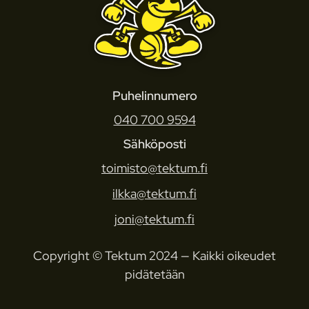
Puhelinnumero
040 700 9594
Sähköposti
toimisto@tektum.fi
ilkka@tektum.fi
joni@tektum.fi
Copyright © Tektum 2024 — Kaikki oikeudet
pidätetään