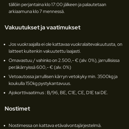
tällöin perjantaina klo 17:00 jälkeen ja palautetaan
arkiaamuna klo 7 mennessä.
Vakuutukset ja vaatimukset
Jos vuokraajalla ei ole kattavaa vuokralaitevakuutusta, on
laitteet kuitenkin vakuutettu laajasti.
Omavastuu / vahinko on 2.500,- € (alv. 0%), jarrullisissa
peräkärryissä 600,- € (alv. 0%)
Vetoautossa jarrullisen kärryn vetokyky min. 3500kg ja
koukulla 150kg pystykantavuus.
Ajokorttivaatimus : B/96, BE, C1E, CE, D1E tai DE.
Nostimet
Nostimessa on kattava etävalvontajärjestelmä.