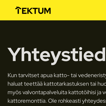
Yhteystied
Kun tarvitset apua katto- tai vedeneristy
haluat teettää kattotarkastuksen tai h
myös valvontapalveluita kattotöihisi j
kattoremonttia. Ole rohkeasti yhteydes