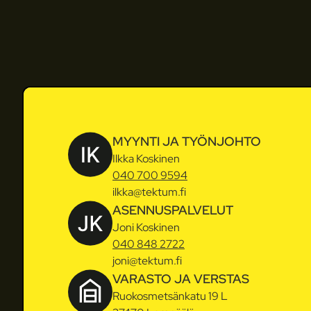
MYYNTI JA TYÖNJOHTO
Ilkka Koskinen
040 700 9594
ilkka@tektum.fi
ASENNUSPALVELUT
Joni Koskinen
040 848 2722
joni@tektum.fi
VARASTO JA VERSTAS
Ruokosmetsänkatu 19 L