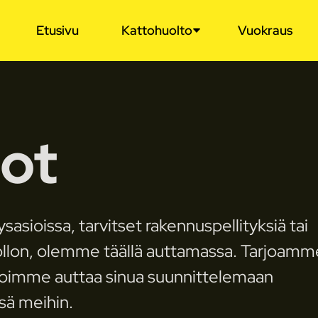
Etusivu
Kattohuolto
Vuokraus
ot
sasioissa, tarvitset rakennuspellityksiä tai
uollon, olemme täällä auttamassa. Tarjoamm
a voimme auttaa sinua suunnittelemaan
sä meihin.